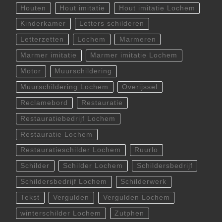
Houten
Hout imitatie
Hout imitatie Lochem
Kinderkamer
Letters schilderen
Letterzetten
Lochem
Marmeren
Marmer imitatie
Marmer imitatie Lochem
Motor
Muurschildering
Muurschildering Lochem
Overijssel
Reclamebord
Restauratie
Restauratiebedrijf Lochem
Restauratie Lochem
Restauratieschilder Lochem
Ruurlo
Schilder
Schilder Lochem
Schildersbedrijf
Schildersbedrijf Lochem
Schilderwerk
Tekst
Vergulden
Vergulden Lochem
winterschilder Lochem
Zutphen