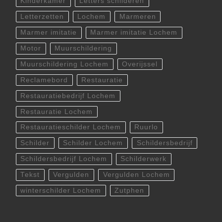
Kinderkamer
Letters schilderen
Letterzetten
Lochem
Marmeren
Marmer imitatie
Marmer imitatie Lochem
Motor
Muurschildering
Muurschildering Lochem
Overijssel
Reclamebord
Restauratie
Restauratiebedrijf Lochem
Restauratie Lochem
Restauratieschilder Lochem
Ruurlo
Schilder
Schilder Lochem
Schildersbedrijf
Schildersbedrijf Lochem
Schilderwerk
Tekst
Vergulden
Vergulden Lochem
winterschilder Lochem
Zutphen