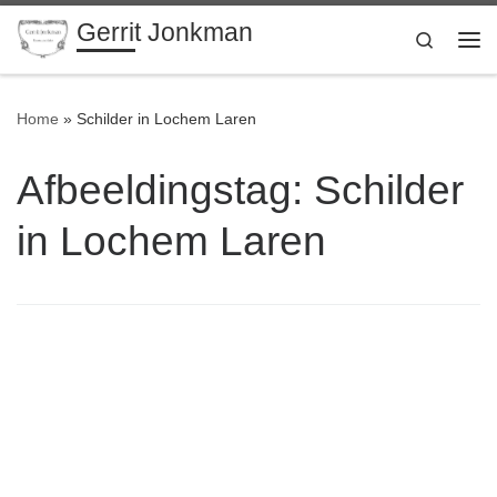
Gerrit Jonkman
Ga naar inhoud
Search
Me
Home
»
Schilder in Lochem Laren
Afbeeldingstag:
Schilder
in Lochem Laren